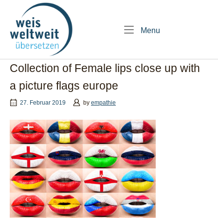
Skip
Home
to
content
Menu
Menu
Collection of Female lips close up with
a picture flags europe
27. Februar 2019
by
empathie