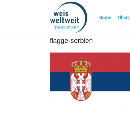
Skip
Home
to
content
Home
Übers
flagge-serbien