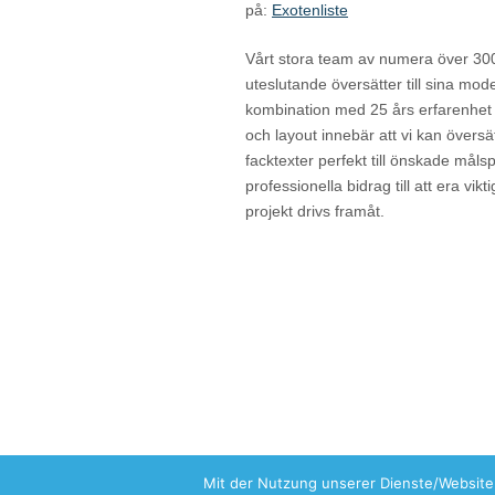
på:
Exotenliste
Vårt stora team av numera över 30
uteslutande översätter till sina mod
kombination med 25 års erfarenhet
och layout innebär att vi kan översä
facktexter perfekt till önskade målsp
professionella bidrag till att era vikt
projekt drivs framåt.
Mit der Nutzung unserer Dienste/Website 