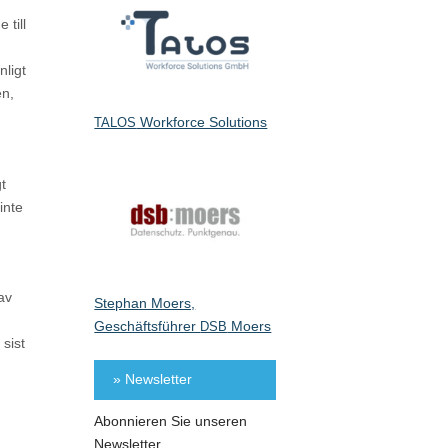
 till
nligt
en,
Workforce Solutions
TALOS
t
inte
av
Stephan Moers,
Geschäftsführer
Moers
DSB
sist
» Newsletter
Abonnieren Sie unseren
Newsletter