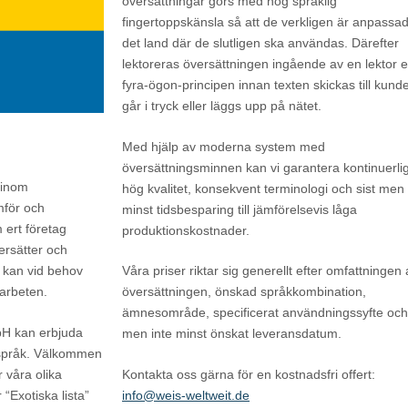
översättningar görs med hög språklig
fingertoppskänsla så att de verkligen är anpassade
det land där de slutligen ska användas. Därefter
lektoreras översättningen ingående av en lektor e
fyra-ögon-principen innan texten skickas till kund
går i tryck eller läggs upp på nätet.
Med hjälp av moderna system med
översättningsminnen kan vi garantera kontinuerlig
 inom
hög kvalitet, konsekvent terminologi och sist men 
för och
minst tidsbesparing till jämförelsevis låga
 ert företag
produktionskostnader.
versätter och
 kan vid behov
Våra priser riktar sig generellt efter omfattningen 
tarbeten.
översättningen, önskad språkkombination,
ämnesområde, specificerat användningssyfte och 
bH kan erbjuda
men inte minst önskat leveransdatum.
ldsspråk. Välkommen
er våra olika
Kontakta oss gärna för en kostnadsfri offert:
 “Exotiska lista”
info@weis-weltweit.de