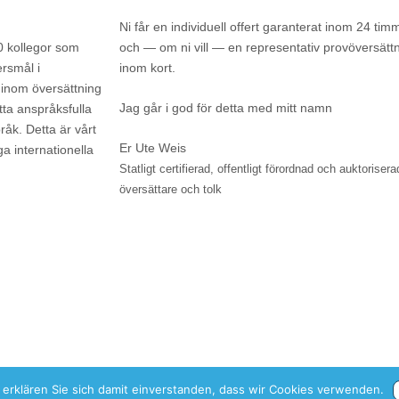
Ni får en individuell offert garanterat inom 24 tim
0 kollegor som
och — om ni vill — en representativ provöversätt
ersmål i
inom kort.
 inom översättning
Jag går i god för detta med mitt namn
tta anspråksfulla
råk. Detta är vårt
Er Ute Weis
iga internationella
Statligt certifierad, offentligt förordnad och auktorisera
översättare och tolk
erklären Sie sich damit einverstanden, dass wir Cookies verwenden.