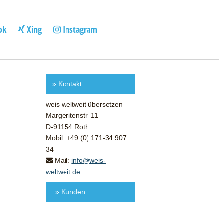
ok
Xing
Instagram
»
Kontakt
weis weltweit übersetzen
Margeritenstr. 11
D-91154 Roth
Mobil: +49 (0) 171-34 907
34
Mail:
info@weis-
weltweit.de
» Kunden