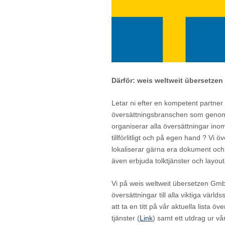
Därför: weis weltweit übersetzen
Letar ni efter en kompetent partner
översättningsbranschen som genom
organiserar alla översättningar inom
tillförlitligt och på egen hand ? Vi ö
lokaliserar gärna era dokument och
även erbjuda tolktjänster och layou
Vi på weis weltweit übersetzen Gm
översättningar till alla viktiga vär
att ta en titt på vår aktuella lista öv
tjänster (
Link
) samt ett utdrag ur vår