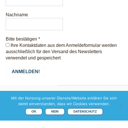
Nachname
Bitte bestätigen
*
Ihre Kontaktdaten aus dem Anmeldeformular werden
ausschließlich für den Versand des Newsletters
verwendet und gespeichert
Copyright © 2026 weis
Mit der Nutzung unserer Dienste/Website erklären Sie sich
weltweit übersetzen |
damit einverstanden, dass wir Cookies verwenden.
Margeritenstr. 11 | D-91154
Roth |
Mail
|
Impressum
|
OK
NEIN
DATENSCHUTZ
Datenschutz
Theme by
SiteOrigin