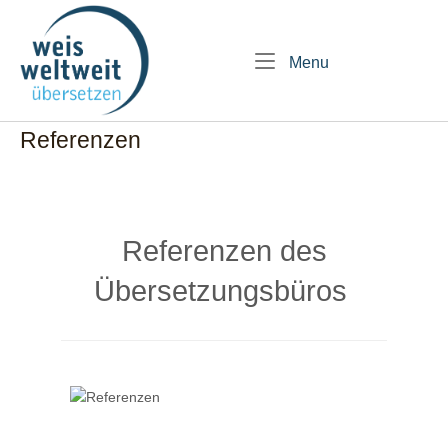
Skip
Home
to
content
Menu
Menu
Referenzen
Referenzen des
Übersetzungsbüros