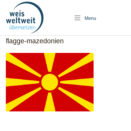
Skip
Home
to
content
Menu
Menu
flagge-mazedonien