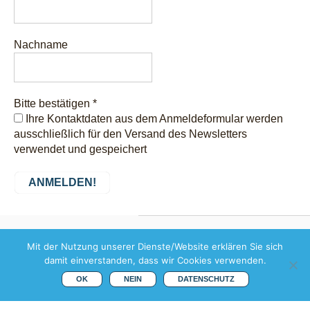
Nachname
Bitte bestätigen
*
Ihre Kontaktdaten aus dem Anmeldeformular werden
ausschließlich für den Versand des Newsletters
verwendet und gespeichert
Copyright © 2026 weis
Mit der Nutzung unserer Dienste/Website erklären Sie sich
weltweit übersetzen |
damit einverstanden, dass wir Cookies verwenden.
Margeritenstr. 11 | D-91154
Roth |
Mail
|
Impressum
|
OK
NEIN
DATENSCHUTZ
Datenschutz
Theme by
SiteOrigin