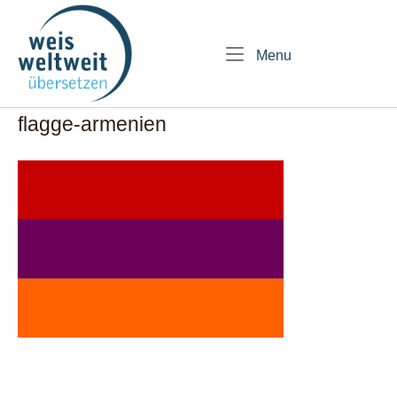
Skip
Home
to
content
Menu
Menu
flagge-armenien