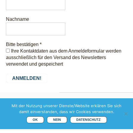
Nachname
Bitte bestätigen
*
Ihre Kontaktdaten aus dem Anmeldeformular werden
ausschließlich für den Versand des Newsletters
verwendet und gespeichert
Copyright © 2026 weis
Mit der Nutzung unserer Dienste/Website erklären Sie sich
weltweit übersetzen |
damit einverstanden, dass wir Cookies verwenden.
Margeritenstr. 11 | D-91154
Roth |
Mail
|
Impressum
|
OK
NEIN
DATENSCHUTZ
Datenschutz
Theme by
SiteOrigin